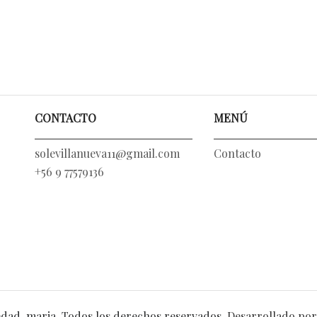
CONTACTO
MENÚ
solevillanueva11@gmail.com
Contacto
+56 9 77579136
dad-maria. Todos los derechos reservados.
Desarrollado por